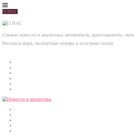
О НАС
Свежие новости и аналитика: автомобили, криптовалюты, эконо
России и мира, экспертные обзоры и полезные статьи
Главная
Мировые новости
Общество
Экономика
Культура
Медицина
Криптовалюты
Наука и технологии
Строительство
Автомобили
Спорт