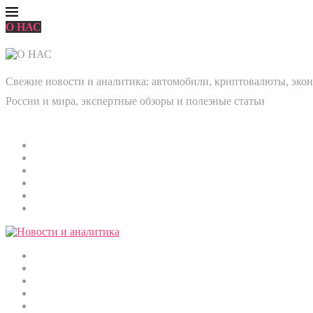
О НАС
Свежие новости и аналитика: автомобили, криптовалюты, эконо
России и мира, экспертные обзоры и полезные статьи
Главная
Мировые новости
Общество
Экономика
Культура
Медицина
Криптовалюты
Наука и технологии
Строительство
Автомобили
Спорт