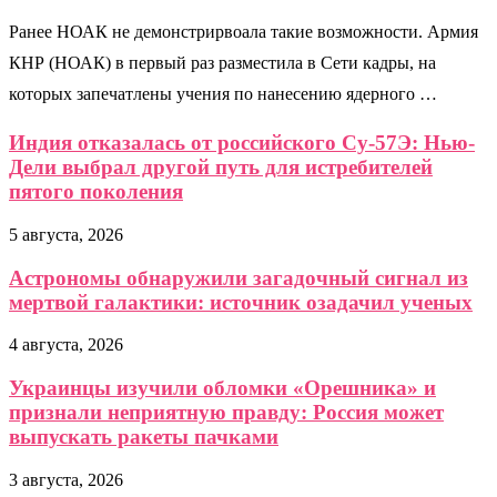
Ранее НОАК не демонстрирвоала такие возможности. Армия
КНР (НОАК) в первый раз разместила в Сети кадры, на
которых запечатлены учения по нанесению ядерного …
Индия отказалась от российского Су-57Э: Нью-
Дели выбрал другой путь для истребителей
пятого поколения
5 августа, 2026
Астрономы обнаружили загадочный сигнал из
мертвой галактики: источник озадачил ученых
4 августа, 2026
Украинцы изучили обломки «Орешника» и
признали неприятную правду: Россия может
выпускать ракеты пачками
3 августа, 2026