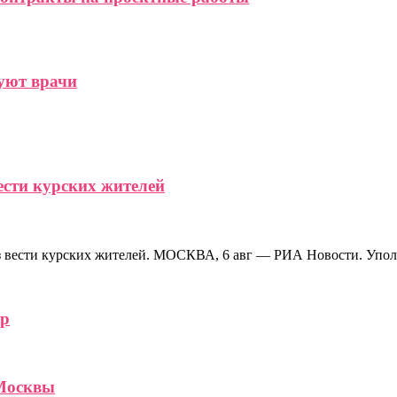
туют врачи
ести курских жителей
з вести курских жителей. МОСКВА, 6 авг — РИА Новости. Упол
ер
 Москвы