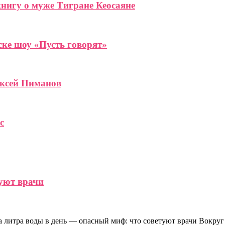
книгу о муже Тигране Кеосаяне
ке шоу «Пусть говорят»
ексей Пиманов
с
туют врачи
а литра воды в день — опасный миф: что советуют врачи Вокру