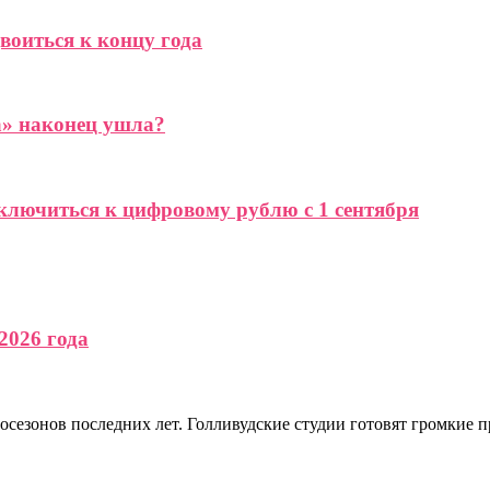
воиться к концу года
а» наконец ушла?
дключиться к цифровому рублю с 1 сентября
2026 года
осезонов последних лет. Голливудские студии готовят громкие