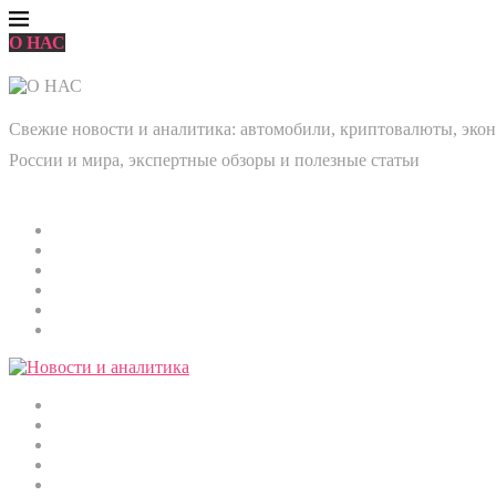
О НАС
Свежие новости и аналитика: автомобили, криптовалюты, эконо
России и мира, экспертные обзоры и полезные статьи
Главная
Мировые новости
Общество
Экономика
Культура
Медицина
Криптовалюты
Наука и технологии
Строительство
Автомобили
Спорт