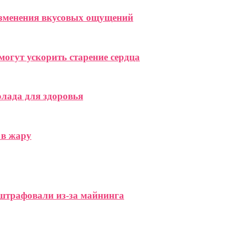
изменения вкусовых ощущений
могут ускорить старение сердца
олада для здоровья
 в жару
штрафовали из-за майнинга