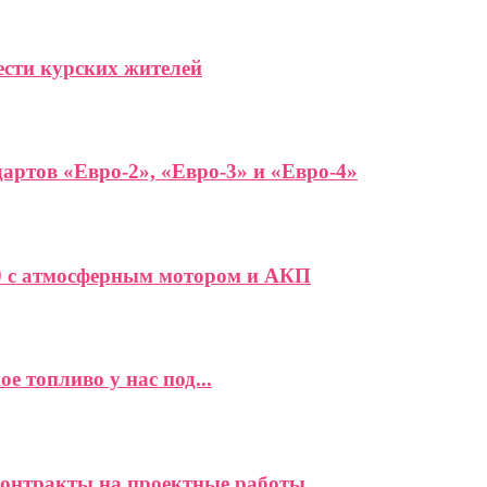
ести курских жителей
артов «Евро-2», «Евро-3» и «Евро-4»
0 с атмосферным мотором и АКП
 топливо у нас под...
контракты на проектные работы