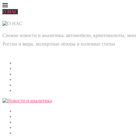
О НАС
Свежие новости и аналитика: автомобили, криптовалюты, эконо
России и мира, экспертные обзоры и полезные статьи
Главная
Мировые новости
Общество
Экономика
Культура
Медицина
Криптовалюты
Наука и технологии
Строительство
Автомобили
Спорт