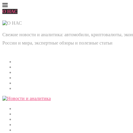
О НАС
Свежие новости и аналитика: автомобили, криптовалюты, эконо
России и мира, экспертные обзоры и полезные статьи
Главная
Мировые новости
Общество
Экономика
Культура
Медицина
Криптовалюты
Наука и технологии
Строительство
Автомобили
Спорт